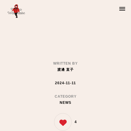
渡邊直子
Watanabe Naoko
WRITTEN BY
渡邊 直子
2024-11-11
CATEGORY
NEWS
4