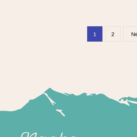
投
Page
Page
1
2
N
稿
の
ペ
ー
ジ
送