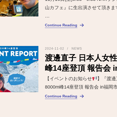
山カフェ』に生出演させて頂きま
…
Continue Reading
2024-11-02
NEWS
渡邊直子 日本人女性
峰14座登頂 報告会 
【イベントのお知らせ
】『渡邊
8000m峰14座登頂 報告会 in福岡
Continue Reading