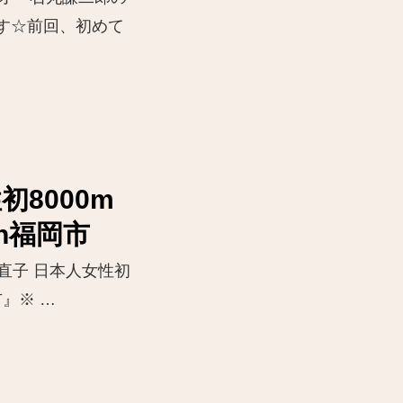
す☆前回、初めて
初8000m
in福岡市
直子 日本人女性初
市』※ …