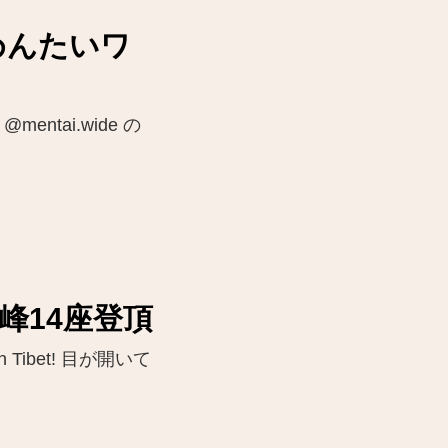
めんたいワ
ntai.wide の
m峰14座登頂
 in Tibet! 目が開いて