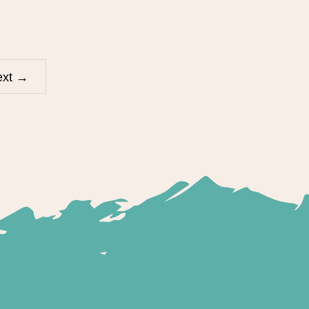
ext
→