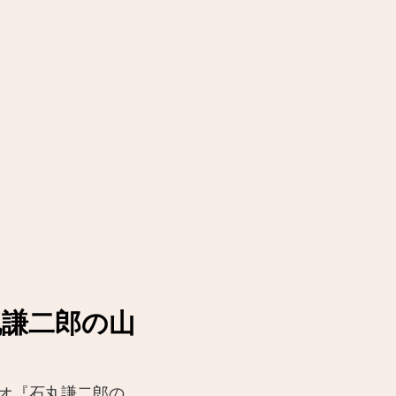
丸謙二郎の山
Kラジオ『石丸謙二郎の