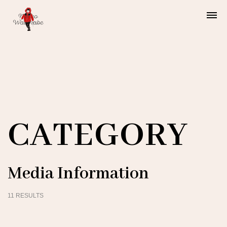
渡邊直子
Watanabe Naoko
CATEGORY
Media Information
11 RESULTS