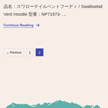
品名：スワローテイルベントフーディ / Swallowtail
Vent Hoodie 型番：NP71973- …
Continue Reading
投
Page
Page
1
2
←
Previous
稿
の
ペ
ー
ジ