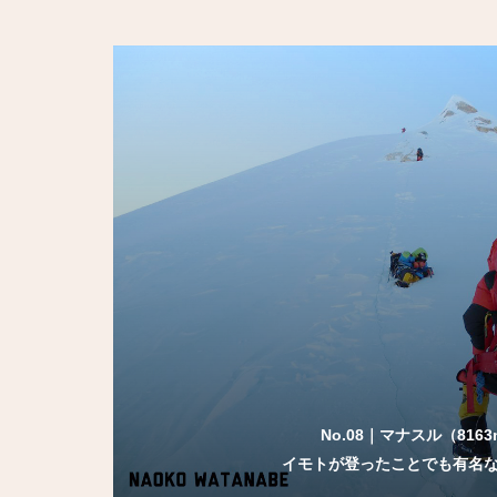
ナ
ビ
ゲ
ー
シ
ョ
ン
No.08｜マナスル（816
イモトが登ったことでも有名