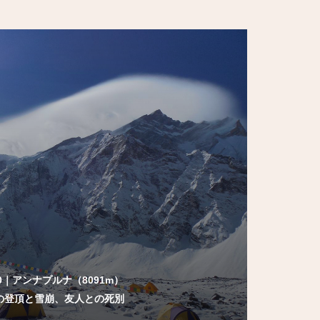
10｜アンナプルナ（8091m）
の登頂と雪崩、友人との死別