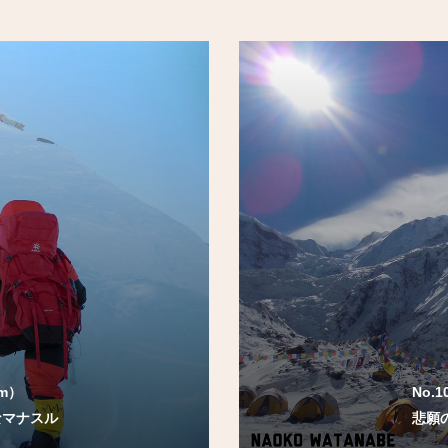
3m）
No.
なマナスル
悲願