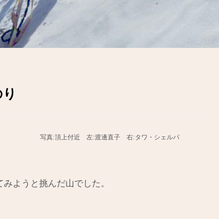
のり
写
真:頂上付近 左:渡邊直子 右:タワ・シェルパ
てみようと挑んだ山でした。