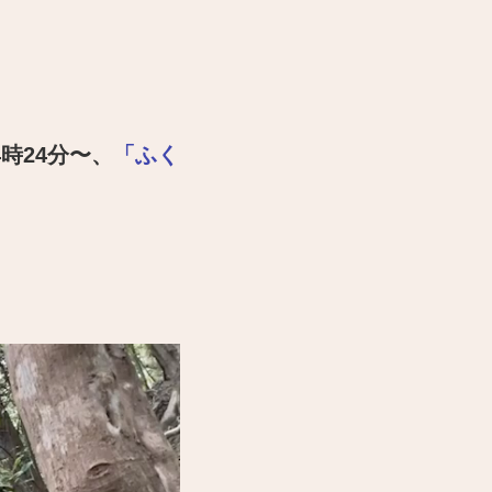
4時24分〜、
「ふく