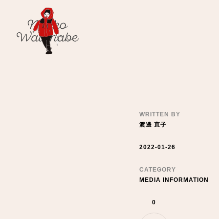
渡邊直子
Watanabe Naoko
WRITTEN BY
渡邊 直子
2022-01-26
CATEGORY
MEDIA INFORMATION
0